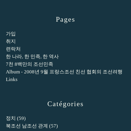
Pages
가입
취지
련락처
한 나라, 한 민족, 한 역사
7천 8백만의 조선민족
Album - 2008년 9월 프랑스조선 친선 협회의 조선려행
Links
Catégories
정치
(59)
북조선 남조선 관계
(57)