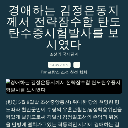
경애하는 김정은동지
께서 전략잠수함 탄도
탄수중시험발사를 보
시였다
조선의 국제관계
13.05.2015
…
Par 프랑스 조선 친선 협회
(평양 5월 9일발 조선중앙통신) 위대한 당의 현명한 령
도따라 천만군민이 수령의 유훈관철전,당정책옹위전을
힘있게 벌림으로써 김일성,김정일조선의 존엄과 위용
을 만방에 떨쳐가고있는 격동적인 시기에 경애하는 김