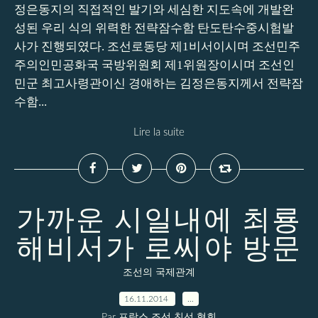
정은동지의 직접적인 발기와 세심한 지도속에 개발완
성된 우리 식의 위력한 전략잠수함 탄도탄수중시험발
사가 진행되였다. 조선로동당 제1비서이시며 조선민주
주의인민공화국 국방위원회 제1위원장이시며 조선인
민군 최고사령관이신 경애하는 김정은동지께서 전략잠
수함...
Lire la suite
가까운 시일내에 최룡
해비서가 로씨야 방문
조선의 국제관계
16.11.2014
…
Par 프랑스 조선 친선 협회