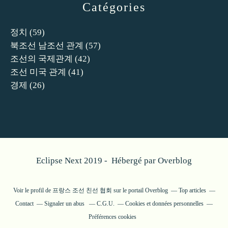
Catégories
정치
(59)
북조선 남조선 관계
(57)
조선의 국제관계
(42)
조선 미국 관계
(41)
경제
(26)
Eclipse Next 2019 - Hébergé par
Overblog
Voir le profil de
프랑스 조선 친선 협회
sur le portail Overblog
Top articles
Contact
Signaler un abus
C.G.U.
Cookies et données personnelles
Préférences cookies