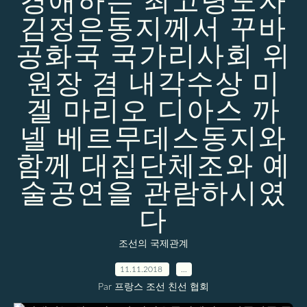
경애하는 최고령도자
김정은동지께서 꾸바
공화국 국가리사회 위
원장 겸 내각수상 미
겔 마리오 디아스 까
넬 베르무데스동지와
함께 대집단체조와 예
술공연을 관람하시였
다
조선의 국제관계
11.11.2018
…
Par 프랑스 조선 친선 협회