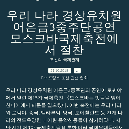
우리 나라 경상유치원
어은금3중주단공연
모스크바국제축전에
서 절찬
조선의 국제관계
21.10.2018
…
Par 프랑스 조선 친선 협회
우리 나라 경상유치원 어은금3중주단의 공연이 로씨야
에서 열린 제15차 국제축전 《모스크바는 벗들을 맞이
한다》에서 파문을 일으켰다. 이번 축전에는 우리 나라
와 로씨야, 중국, 벨라루씨, 영국, 도이췰란드 등 21개 나
라의 전도유망한 나어린 음악신동들이 참가하였다. 지
난 시기 제9차 국제축전을 비롯한 여러 국제무대들에서