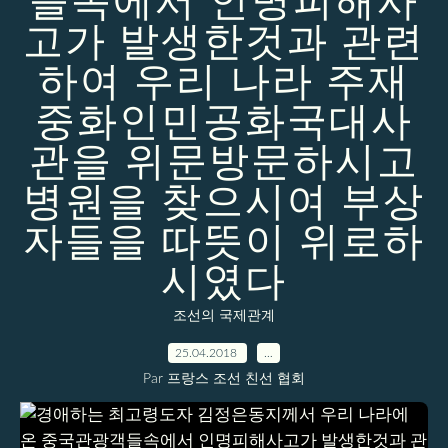
들속에서 인명피해사
고가 발생한것과 관련
하여 우리 나라 주재
중화인민공화국대사
관을 위문방문하시고
병원을 찾으시여 부상
자들을 따뜻이 위로하
시였다
조선의 국제관계
25.04.2018
…
Par 프랑스 조선 친선 협회