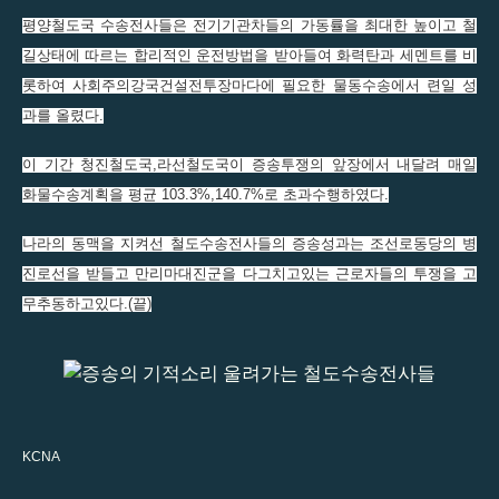
평양철도국 수송전사들은 전기기관차들의 가동률을 최대한 높이고 철
길상태에 따르는 합리적인 운전방법을 받아들여 화력탄과 세멘트를 비
롯하여 사회주의강국건설전투장마다에 필요한 물동수송에서 련일 성
과를 올렸다.
이 기간 청진철도국,라선철도국이 증송투쟁의 앞장에서 내달려 매일
화물수송계획을 평균 103.3%,140.7%로 초과수행하였다.
나라의 동맥을 지켜선 철도수송전사들의 증송성과는 조선로동당의 병
진로선을 받들고 만리마대진군을 다그치고있는 근로자들의 투쟁을 고
무추동하고있다.(끝)
KCNA