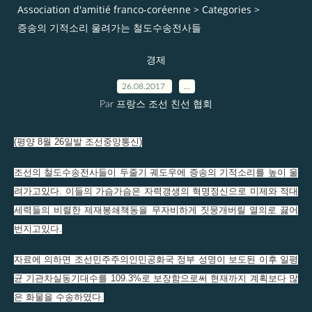
Association d'amitié franco-coréenne
>
Categories
>
증송의 기적소리 울려가는 철도수송전사들
경제
26.08.2017
…
Par 프랑스 조선 친선 협회
(평양 8월 26일발 조선중앙통신)
조선의 철도수송전사들이 두줄기 궤도우에 증송의 기적소리를 높이 울
려가고있다. 이들의 가슴가슴은 자력갱생의 혁명정신으로 미제와 적대
세력들의 비렬한 제재봉쇄책동을 무자비하게 짓뭉개버릴 열의로 끓어
번지고있다.
자료에 의하면 조선민주주의인민공화국 정부 성명이 보도된 이후 일평
균 기관차실동기대수를 109.3%로 보장함으로써 현재까지 계획보다 많
은 화물을 수송하였다.