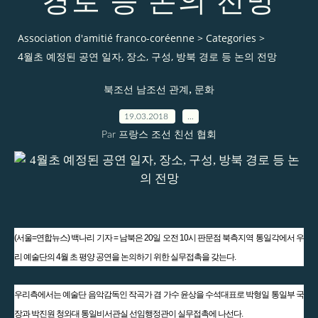
경로 등 논의 전망
Association d'amitié franco-coréenne
>
Categories
>
4월초 예정된 공연 일자, 장소, 구성, 방북 경로 등 논의 전망
,
북조선 남조선 관계
문화
19.03.2018
…
Par 프랑스 조선 친선 협회
(서울=연합뉴스) 백나리 기자 = 남북은 20일 오전 10시 판문점 북측지역 통일각에서 우
리 예술단의 4월 초 평양 공연을 논의하기 위한 실무접촉을 갖는다.
우리측에서는 예술단 음악감독인 작곡가 겸 가수 윤상을 수석대표로 박형일 통일부 국
장과 박진원 청와대 통일비서관실 선임행정관이 실무접촉에 나선다.