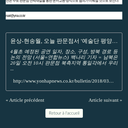
연은 주로 판문점 연락채널을 통한 문서교환 방식으로 협의가 이뤄질 것으로 보인다.
nari@yna.co.kr
윤상-현송월, 오늘 판문점서 '예술단 평양공연' 실무접촉
4월초 예정된 공연 일자, 장소, 구성, 방북 경로 등
논의 전망 (서울=연합뉴스) 백나리 기자 = 남북은
20일 오전 10시 판문점 북측지역 통일각에서 우리
...
http://www.yonhapnews.co.kr/bulletin/2018/03/19/0200000000AKR20180319163800014.HTML
« Article précédent
Article suivant »
Retour à l'accueil