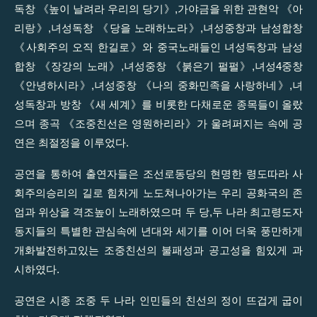
독창 《높이 날려라 우리의 당기》,가야금을 위한 관현악 《아
리랑》,녀성독창 《당을 노래하노라》,녀성중창과 남성합창
《사회주의 오직 한길로》와 중국노래들인 녀성독창과 남성
합창 《장강의 노래》,녀성중창 《붉은기 펄펄》,녀성4중창
《안녕하시라》,녀성중창 《나의 중화민족을 사랑하네》,녀
성독창과 방창 《새 세계》를 비롯한 다채로운 종목들이 올랐
으며 종곡 《조중친선은 영원하리라》가 울려퍼지는 속에 공
연은 최절정을 이루었다.
공연을 통하여 출연자들은 조선로동당의 현명한 령도따라 사
회주의승리의 길로 힘차게 노도쳐나아가는 우리 공화국의 존
엄과 위상을 격조높이 노래하였으며 두 당,두 나라 최고령도자
동지들의 특별한 관심속에 년대와 세기를 이어 더욱 풍만하게
개화발전하고있는 조중친선의 불패성과 공고성을 힘있게 과
시하였다.
공연은 시종 조중 두 나라 인민들의 친선의 정이 뜨겁게 굽이