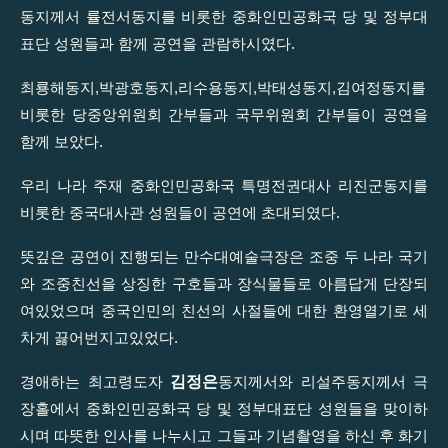
동지께서 률전서동지를 비롯한 중화인민공화국 당 및 정부대
표단 성원들과 함께 공연을 관람하시였다.
최룡해동지,박광호동지,리수용동지,박태성동지,김여정동지를
비롯한 당중앙위원회 간부들과 국무위원회 간부들이 공연을
함께 보았다.
우리 나라 주재 중화인민공화국 특명전권대사 리진군동지를
비롯한 중국대사관 성원들이 공연에 초대되였다.
뜻깊은 공연이 진행되는 만수대예술극장은 조중 두 나라 국기
와 조중친선을 상징한 구호들과 장식물들로 아름답게 단장되
여있었으며 중국인민의 친선의 사절들에 대한 환영열기로 세
차게 끓어번지고있었다.
김정은
경애하는 최고령도자
동지께서와 리설주동지께서 극
장홀에서 중화인민공화국 당 및 정부대표단 성원들을 맞이하
시며 따뜻한 인사를 나누시고 그들과 기념촬영을 하신 후 화기