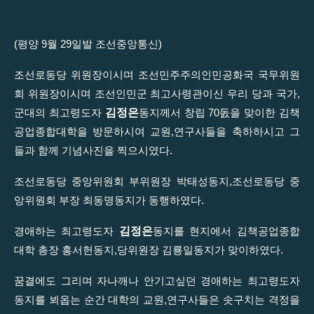
(평양 9월 29일발 조선중앙통신)
조선로동당 위원장이시며 조선민주주의인민공화국 국무위원
회 위원장이시며 조선인민군 최고사령관이신 우리 당과 국가,
김정은
군대의 최고령도자
동지께서 창립 70돐을 맞이한 김책
공업종합대학을 방문하시여 교원,연구사들을 축하하시고 그
들과 함께 기념사진을 찍으시였다.
조선로동당 중앙위원회 부위원장 박태성동지,조선로동당 중
앙위원회 부장 최동명동지가 동행하였다.
김정은
경애하는 최고령도자
동지를 현지에서 김책공업종합
대학 총장 홍서헌동지,당위원장 김룡일동지가 맞이하였다.
꿈결에도 그리며 자나깨나 안기고싶던 경애하는 최고령도자
동지를 뵈옵는 순간 대학의 교원,연구사들은 솟구치는 격정을