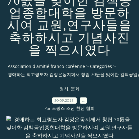
70돐을 맞이한 김책공
업종합대학을 방문하
시여 교원,연구사들을
축하하시고 기념사진
을 찍으시였다
Association d'amitié franco-coréenne
>
Categories
>
경애하는 최고령도자 김정은동지께서 창립 70돐을 맞이한 김책공
,
정치
문화
30.09.2018
…
Par 프랑스 조선 친선 협회