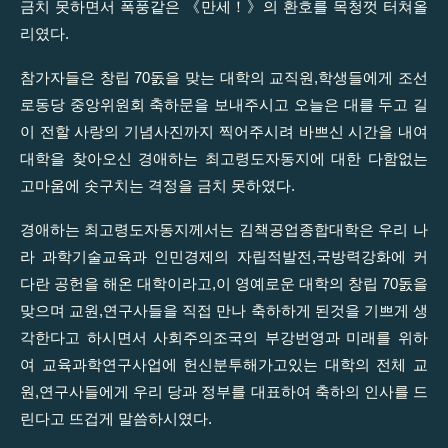
금치 못하면서 폭풍같은 《만세！》의 환호를 목청껏 터쳐올
리였다.
참가자들은 창립 70돐을 맞는 대학의 교직원,학생들에게 조선
로동당 중앙위원회 축하문을 보내주시고 오늘은 대를 두고 길
이 전할 사랑의 기념사진까지 찍어주시려 바쁘신 시간을 내여
대학을 찾아오신 경애하는 최고령도자동지에 대한 다함없는
고마움에 솟구치는 격정을 금치 못하였다.
경애하는 최고령도자동지께서는 김책공업종합대학은 우리 나
라 과학기술교육과 인민경제의 자립적발전,국방력강화에 커
다란 공헌을 해온 대학이라고,이 영예로운 대학의 창립 70돐을
맞으며 교원,연구사들을 직접 만나 축하하게 된것을 기쁘게 생
각한다고 하시면서 사회주의조국의 부강번영과 미래를 위하
여 교육과학연구사업에 헌신분투해가고있는 대학의 전체 교
원,연구사들에게 우리 당과 정부를 대표하여 축하의 인사를 드
린다고 뜨겁게 말씀하시였다.