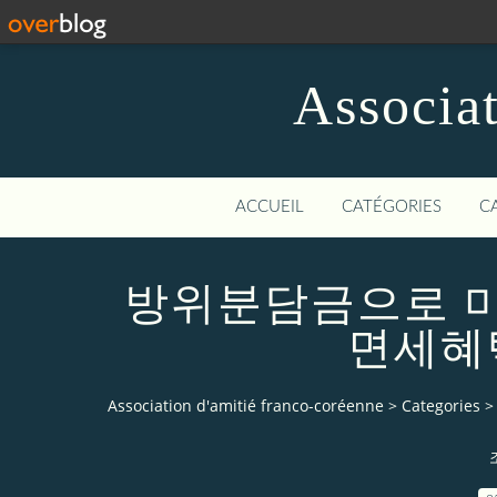
Associat
ACCUEIL
CATÉGORIES
C
방위분담금으로 
면세혜
Association d'amitié franco-coréenne
>
Categories
>