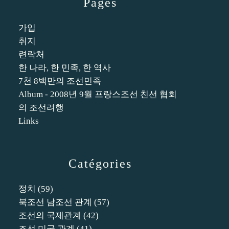
Pages
가입
취지
련락처
한 나라, 한 민족, 한 역사
7천 8백만의 조선민족
Album - 2008년 9월 프랑스조선 친선 협회
의 조선려행
Links
Catégories
정치
(59)
북조선 남조선 관계
(57)
조선의 국제관계
(42)
조선 미국 관계
(41)