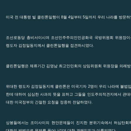
미국 전 대통령 빌 클린톤일행이 8월 4일부터 5일까지 우리 나라를 방문하
조선로동당 총비서이시며 조선민주주의인민공화국 국방위원회 위원장이신
령도자 김정일동지께서 클린톤일행을 접견하시였다.
클린톤일행은 체류기간 김영남 최고인민회의 상임위원회 위원장을 의례방
위대한 령도자 김정일동지께 클린톤은 미국기자 2명이 우리 나라에 불
한데 대하여 심심한 사과의 뜻을 표하고 그들을 인도주의적견지에서 관
대한 미국정부의 간절한 요청을 정중히 전달하였다.
상봉들에서는 조미사이의 현안문제들이 진지한 분위기속에서 허심탄회
대화의 방법으로 문제를 풀어나갈데 대한 견해일치가 이룩되였다.