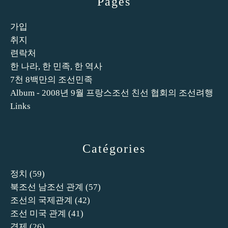
Pages
가입
취지
련락처
한 나라, 한 민족, 한 역사
7천 8백만의 조선민족
Album - 2008년 9월 프랑스조선 친선 협회의 조선려행
Links
Catégories
정치
(59)
북조선 남조선 관계
(57)
조선의 국제관계
(42)
조선 미국 관계
(41)
경제
(26)