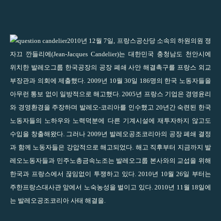
2010
년
12
월
7
일
,
프랑스공산당 소속의 하원의원 졍
자끄 깐들리에
(Jean-Jacques Candelier)
는 대한민국 충청남도 천안시에
위치한 발레오그룹 한국공장의 공장 폐쇄 사안 해결촉구를 프랑스 외교
부장관과 의회에 제출했다
. 2009
년
10
월
30
일
186
명의 한국 노동자들을
아무런 통보 없이 일방적으로 해고했다
. 2005
년 프랑스 기업은 경영윤리
와 경영환경을 주장하며 발레오
-
코리아를 인수했고
20
년간 숙련된 한국
노동자들의 노하우와 노력덕분에 다른 기계시설에 재투자하지 않고도
수입을 창출해왔다
.
그러나
2009
년 발레오공조코리아의 공장 폐쇄 결정
과 함께 노동자들은 강압적으로 해고되었다
.
해고 직후부터 지금까지 발
레오노동자들과 민주노총금속노조는 발레오그룹 본사와의 교섭을 위해
한국과 프랑스에서 끊임없이 투쟁하고 있다
. 2010
년
10
월
26
일 부터는
주한프랑스대사관 앞에서 노숙농성을 벌이고 있다
. 2010
년
11
월
18
일에
는 발레오공조코리아 사태 해결을.