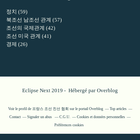
정치
(59)
북조선 남조선 관계
(57)
조선의 국제관계
(42)
조선 미국 관계
(41)
경제
(26)
Eclipse Next 2019 - Hébergé par
Overblog
Voir le profil de
프랑스 조선 친선 협회
sur le portail Overblog
Top articles
Contact
Signaler un abus
C.G.U.
Cookies et données personnelles
Préférences cookies