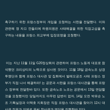
촉구하기 위한 프랑스정부의 개입을 요청하는 서한을 전달했다
.
이와
관련해 졍 자끄 깐들리에 하원의원은 사태해결을 위한 직접교섭을 촉
구하는 내용을 프랑스 외교부에 입장표명을 요청했다
.
이는 지난
11
월
11
일
G20
정상회의 관련하여 프랑스 노동계 대표로 참
석했던 크리상티의 노력으로 성사된 것이다
. 11
월
18
일 금속노조 상경
투쟁단과 함께 프랑스 대사관 앞 집회에서 발레오공조 사태 프랑스 정
부가 직접 나서 해결하라
!
는 공문과 서한을 프랑스 대사관을 통해 프랑
스 정부에 전달한바 있다
.
또한 금속노조 노조는 공문에서
13
일 면담할
것을 요청했지만 당일까지도 아무런 답변이 없자
, 14
일 오전 박유순 노
조 기획실장과 이택호 지회장은 직접 프랑스 대사관을 찾아가
12
시 대
사관 정무과 피에르 무씨 참사관과 면담을 진행한바 있다
.