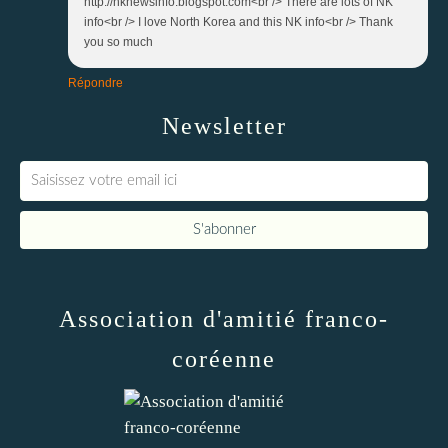
http://nknewsinfo.blogspot.com<br /> There are lots of NK
info<br /> I love North Korea and this NK info<br /> Thank
you so much
Répondre
Newsletter
Association d'amitié franco-
coréenne