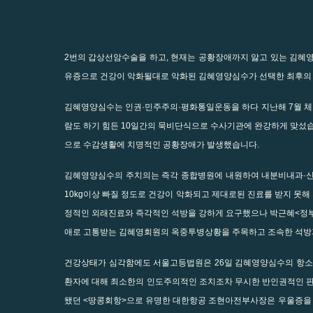
2번의 갑상선암수술을 하고, 현재는 공황장애까지 앓고 있는 김혜
유증으로 건강이 악화될대로 악화된 김혜영양심수가 선택한 최후의 
김혜영양심수는 인권·민주주의·평화통일운동을 하다 지난해 7월 체
람도 하기 힘든 10일간의 묵비단식으로 수사기관에 완강하게 맞섰
으로 수감생활에 치명적인 공황장애가 발생했습니다.
김혜영양심수의 주치의는 즉각 종합병원에 내원하여 내분비내과·신
10kg이상 빠질 정도로 건강이 악화되고 제대로된 진료를 받지 못
정적인 외래진료와 즉각적인 석방을 강하게 요구했으나 박근혜<정부
애로 고통받는 김혜영회원의 옥중투병상황을 주목하고 조속한 석방
건강상태가 심각함에도 서울고등법원은 26일 김혜영양심수의 항소
환자에 대해 최소한의 인도주의적인 조치조차 무시한 반인권적인 
됐던 <땅콩회항>으로 유명한 대한항공 조현아전부사장은 우울증을 