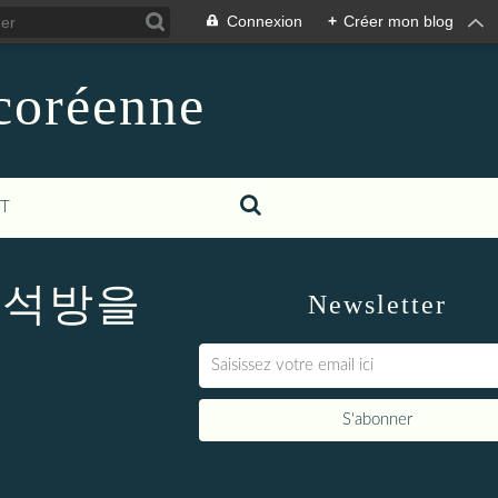
Connexion
+
Créer mon blog
-coréenne
T
수석방을
Newsletter