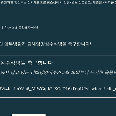
병환자인 양심수는 정치재판으로 항소심에서 실형2년을 선고받고, 재벌은 <처지를 
.
 위한 서명에 동참해주세요!
양심수석방을 촉구합니다!
까지 앓고 있는 김혜영양심수가 5월 26일부터 무기한 옥
hJ3W4IqaJioY8h6_MtWGqfk2-XOeDL6xDspIU/viewform?edit_r