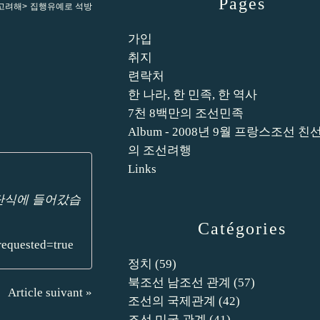
Pages
고려해> 집행유예로 석방
가입
취지
련락처
한 나라, 한 민족, 한 역사
7천 8백만의 조선민족
Album - 2008년 9월 프랑스조선 친
의 조선려행
Links
중단식에 들어갔습
Catégories
equested=true
정치
(59)
북조선 남조선 관계
(57)
Article suivant »
조선의 국제관계
(42)
조선 미국 관계
(41)