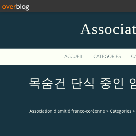
Associat
ACCUEIL
CATÉGORIES
C
목숨건 단식 중인
Association d'amitié franco-coréenne
>
Categories
>