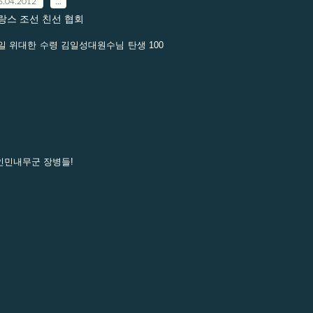
6.04.2012
…
프랑스 조선 친선 협회
일 위대한 수령 김일성대원수님 탄생 100
인민내무군 장병들!