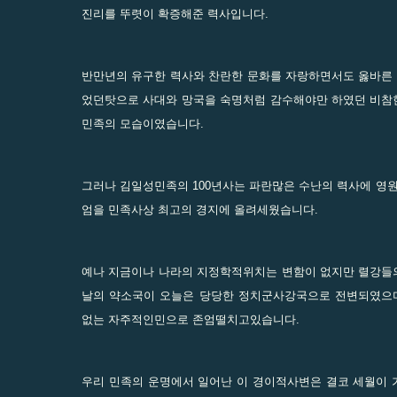
진리를 뚜렷이 확증해준 력사입니다.
반만년의 유구한 력사와 찬란한 문화를 자랑하면서도 옳바른 
었던탓으로 사대와 망국을 숙명처럼 감수해야만 하였던 비참
민족의 모습이였습니다.
그러나 김일성민족의 100년사는 파란많은 수난의 력사에 영원
엄을 민족사상 최고의 경지에 올려세웠습니다.
예나 지금이나 나라의 지정학적위치는 변함이 없지만 렬강들
날의 약소국이 오늘은 당당한 정치군사강국으로 전변되였으며
없는 자주적인민으로 존엄떨치고있습니다.
우리 민족의 운명에서 일어난 이 경이적사변은 결코 세월이