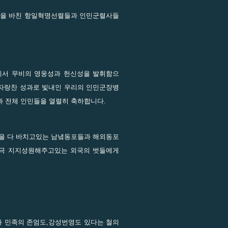
명을 바친 항일혁명선렬들과 인민군렬사들
서 무비의 영웅성과 헌신성을 발휘함으
자랑찬 성과로 빛내인 우리의 인민군장병
 전체 인민들을 열렬히 축하합니다.
것을 다 바치고있는 남녘동포들과 해외동포
적극 지지성원해주고있는 외국의 벗들에게
와 민족의 존엄도,강성번영도 있다는 철의