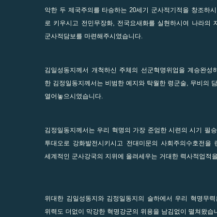
악한 두 제국주의를 타승하는 20세기 군사적기적을 창조하
로 키우시고 전민무장화, 전국요새화를 실현하시여 나라의 
군사적담보를 마련해주시였습니다.
김일성동지께서 개척하신 주체의 선군혁명위업을 계승완성하
한 김정일동지께서는 비범한 예지와 탁월한 령군술, 무비의
열어놓으시였습니다.
김정일동지께서는 우리 혁명의 가장 준엄한 시련의 시기 필
투대오로 강화발전시키시고 전대미문의 사회주의수호전을 
세계적인 군사강국의 지위에 올려세우는 거대한 력사적업적을
위대한 김일성동지와 김정일동지의 슬하에서 우리 혁명무력
위력도 더없이 막강한 혁명강군의 위용을 남김없이 떨쳐왔습