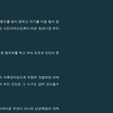
령도를 받지 못하고 자기를 지킬 힘이 없
한 식민지약소민족이 바로 한세기전 우리
한 종지부를 찍고 우리 조국과 인민의 존
의 각축전마당으로 무참히 짓밟히던 어제
 우리 인민은 그 누구도 감히 건드릴수
 가져다준 우연이 아니라 선군혁명의 개척