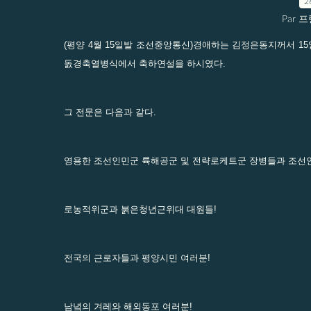
2
Par 
(평양 4월 15일발 조선중앙통신)경애하는 김정은동지꺼서 15
돐경축열병식에서 축하연설을 하시였다.
그 전문은 다음과 같다.
영용한 조선인민군 륙해공군 및 전략로케트군 장병들과 조선
로농적위군과 붉은청년근위대 대원들!
전국의 근로자들과 평양시민 여러분!
남녘의 겨레와 해외동포 여러분!