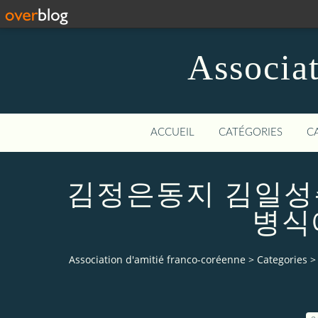
Associat
ACCUEIL
CATÉGORIES
C
김정은동지 김일성주
병식
Association d'amitié franco-coréenne
>
Categories
>