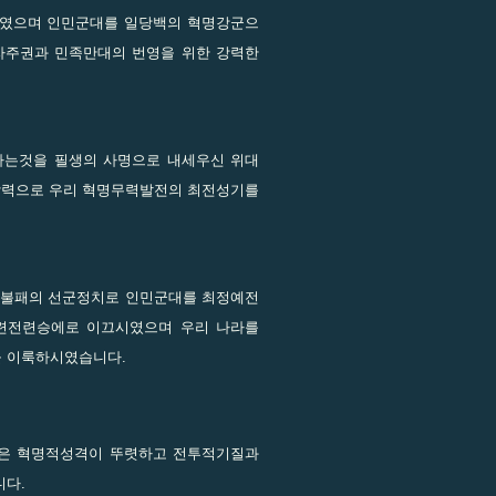
시였으며 인민군대를 일당백의 혁명강군으
자주권과 민족만대의 번영을 위한 강력한
는것을 필생의 사명으로 내세우신 위대
 담력으로 우리 혁명무력발전의 최전성기를
승불패의 선군정치로 인민군대를 최정예전
련전련승에로 이끄시였으며 우리 나라를
 이룩하시였습니다.
은 혁명적성격이 뚜렷하고 전투적기질과
니다.