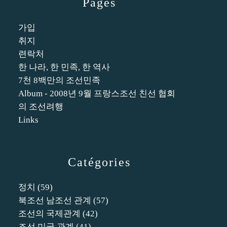
Pages
가입
취지
련락처
한 나라, 한 민족, 한 역사
7천 8백만의 조선민족
Album - 2008년 9월 프랑스조선 친선 협회
의 조선려행
Links
Catégories
정치
(59)
북조선 남조선 관계
(57)
조선의 국제관계
(42)
조선 미국 관계
(41)