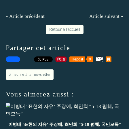
« Article précédent
Article suivant »
Retour à l'accueil
Partager cet article
Repost
0
S'inscrire à la newsletter
Vous aimerez aussi :
이병태 ‘표현의 자유’ 주장에, 최민희 “5·18 폄훼, 국민모독”