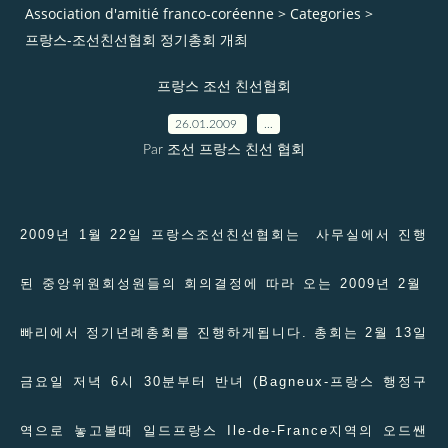
Association d'amitié franco-coréenne
>
Categories
>
프랑스-조선친선협회 정기총회 개최
프랑스 조선 친선협회
26.01.2009
…
Par 조선 프랑스 친선 협회
2009년 1월 22일 프랑스조선친선협회는 사무실에서 진행
된 중앙위원회성원들의 회의결정에 따라 오는 2009년 2월
빠리에서 정기년례총회를 진행하게됩니다. 총회는 2월 13일
금요일 저녁 6시 30분부터 반녀 (Bagneux-프랑스 행정구
역으로 놓고볼때 일드프랑스 Ile-de-France지역의 오드쌘