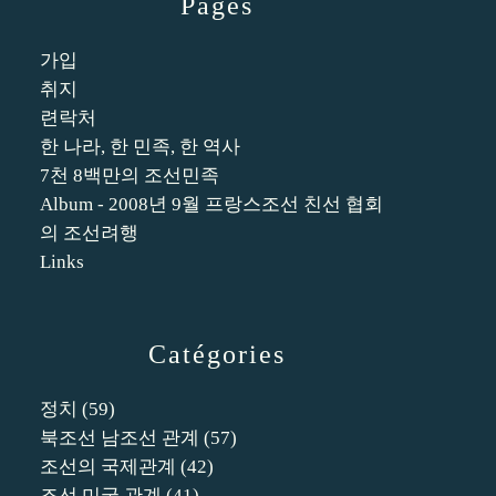
Pages
가입
취지
련락처
한 나라, 한 민족, 한 역사
7천 8백만의 조선민족
Album - 2008년 9월 프랑스조선 친선 협회
의 조선려행
Links
Catégories
정치
(59)
북조선 남조선 관계
(57)
조선의 국제관계
(42)
조선 미국 관계
(41)