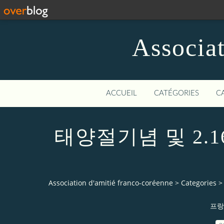
Associat
ACCUEIL
CATÉGORIES
C
태양절기념 및 2.
Association d'amitié franco-coréenne
>
Categories
>
프랑