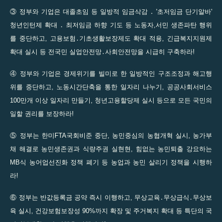
③ 정부와 기업은 대졸초임 등 일방적 임금삭감 ․ '초저임금 단기알바'
청년인턴제 확대 ․ 최저임금 하향 기도 등 노동자,서민 생존파탄 행위
를 중단하고, 고용보험․기초생활보장제도 확대 적용, 긴급복지지원제
확대 실시 등 전국민 실업안전망․사회안전망을 시급히 구축하라!
④ 정부와 기업은 경제위기를 빌미로 한 일방적인 구조조정과 해고행
위를 중단하고, 노동시간단축을 통한 일자리 나누기, 공공사회서비스
100만개 이상 일자리 만들기, 청년고용할당제 실시 등으로 모든 국민의
일할 권리를 보장하라!
⑤ 정부는 한미FTA국회비준 중단, 농민중심의 농협개혁 실시, 농가부
채 해결로 농민생존권과 식량주권 실현현, 힘없는 농민퇴출 강요하는
MB식 농어업선진화 정책 폐기 등 농업과 농민 살리기 정책을 시행하
라!
⑥ 정부는 반값등록금 공약 즉시 이행하고, 무상교육․무상급식․무상보
육 실시, 건강보험보장성 90%까지 확장 및 주거복지 확대 등 특단의 국