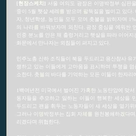
[현장스케치]
서울 여의도 광장은 이명박정부 심판을 
중이 5월 햇살 세례를 받으며 팔뚝질을 벌이고 있다. 
자, 청년학생, 농민들 모두 모여 촛불을 밝히자며 1
의 나라를 바꿔보자며 외친다. 광장 중심을 에워싼
민중 분노를 안은 채 출렁거리고 햇살을 따라 이어지는
화문에서 만나자는 외침들이 퍼지고 있다.
민주노총 산하 조직들이 북을 두드리고 용산참사 유
쟁하고 있는 이들에게 고마움을 표시하며 투쟁을 멈
소한다. 촛불의 바다를 기억하는 모든 이들이 한자리에
1백여년전 미국에서 벌어진 가혹한 노동탄압에 맞서
동자들을 추모하고 일하는 이들이 행복한 세상을 
두드리고 팬을 휘두는 노동자들이 새 세상을 열기위
그러나 이명박정부는 집회 자체를 원천봉쇄하겠다며,
리겠다며 위협한다.