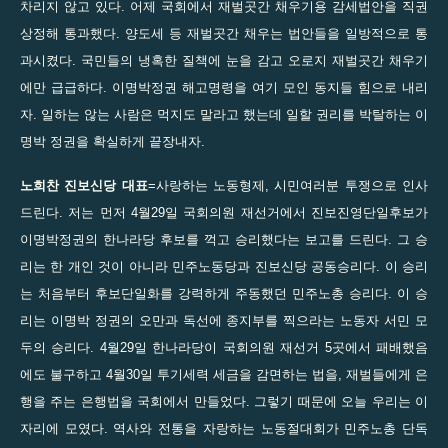
차리지 않고 있다. 어제 국회에서 재벌곳간 채우기용 감세법안을 직권
상정해 통과했다. 양도세 등 재벌곳간 채우는 법안들을 일방적으로 통
과시켰다. 국민들의 냉혹한 질책에 눈을 감고 오로지 재벌곳간 채우기
에만 급급하다. 이명박정권 해고명령을 여기 모인 동지들 힘으로 내리
자. 일하는 않는 사람은 먹지도 말라고 했는데 일할 권리를 박탈하는 이
명박 정권을 확실하게 끝장내자.
노희찬 진보신당 대표
=사랑하는 노동형제, 시민여러분 투쟁으로 인사
드린다. 저는 먼저 4월29일 국회의원 재선거에서 진보진영단일후보가
이명박정권의 한나라당 후보를 꺽고 승리했다는 보고를 드린다. 그 승
리는 한 개인 것이 아니라 민주노동당과 진보신당 공동승리다. 이 승리
는 처음부터 후보단일화를 강력하게 주동했던 민주노총 승리다. 이 승
리는 이명박 정권의 오만과 독선에 종지부를 찍으라는 노동자 서민 모
두의 승리다. 4월29일 한나라당이 국회의원 재선거 5곳에서 패배했음
에도 불구하고 4월30일 투기세력 세금을 감면하는 법을, 재벌들에게 은
행을 주는 은행법을 국회에서 만들었다. 그렇기 때문에 오늘 우리는 이
자리에 모였다. 역사와 전통을 자랑하는 노동절대회가 민주노총 단독