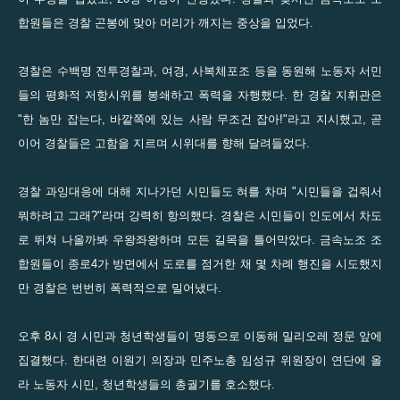
합원들은 경찰 곤봉에 맞아 머리가 깨지는 중상을 입었다.
경찰은 수백명 전투경찰과, 여경, 사복체포조 등을 동원해 노동자 서민
들의 평화적 저항시위를 봉쇄하고 폭력을 자행했다. 한 경찰 지휘관은
"한 놈만 잡는다, 바깥쪽에 있는 사람 무조건 잡아!"라고 지시했고, 곧
이어 경찰들은 고함을 지르며 시위대를 향해 달려들었다.
경찰 과잉대응에 대해 지나가던 시민들도 혀를 차며 "시민들을 겁줘서
뭐하려고 그래?"라며 강력히 항의했다. 경찰은 시민들이 인도에서 차도
로 뛰쳐 나올까봐 우왕좌왕하며 모든 길목을 틀어막았다. 금속노조 조
합원들이 종로4가 방면에서 도로를 점거한 채 몇 차례 행진을 시도했지
만 경찰은 번번히 폭력적으로 밀어냈다.
오후 8시 경 시민과 청년학생들이 명동으로 이동해 밀리오레 정문 앞에
집결했다. 한대련 이원기 의장과 민주노총 임성규 위원장이 연단에 올
라 노동자 시민, 청년학생들의 총궐기를 호소했다.