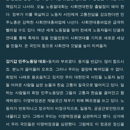
책임지고 나서라. 오늘 노동절대회는 사회연대헌장 출발점이 돼야 한
다. 정부가 이를 묵살하고 노동자 서민에게 고통전담을 강요한다면 민
주노총은 강력한 사회연대총파업에 나선다. 사회연대총파업은 급격히
빨라질 수도 있다. 매년 세계 노동절을 맞아 전세계 노동자들이 단결과
연대를 통해 축제의 장을 만들었듯이 사회연대를 기치로 새로운 세상
을 만들자. 온 국민의 힘으로 사회연대 깃발을 높이 치켜들자
강기갑 민주노동당 대표
=동지라 부르겠다. 동지들 반갑다. 많이 힘드시
죠. 분노가 끓어올라 오르죠. 그러나 우리는 절망에 빠져있을 수 없다.
희망의 나래로 용솟음치고 있지만 우리 대한민국 서민들 노동자 농민
들 어려운 사람들 삶은 눈물과 한숨 고통의 질곡으로 떨어지고 있다. 일
하는 사람들의 희망 민주노동당은 그들의 고통과 한숨을 끌어안고 함
께하겠다. 이명박정권은 재벌곳간 채우기 위해 96조원을 쓰고 있다. 노
동자가 반토막나고 정규직이 비정규직으로, 일용직, 공공근로인턴으로
내몰리고 있다. 그래서 우리는 이명박정권을 심판하자고 했다. 선거에
서 우리 국민들은 이명박정권을 심판했다. 그럼에도 이 정권은 정신을