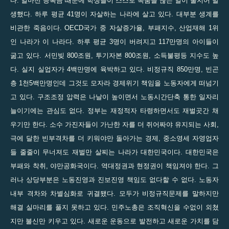
다. 얼마전 등록금 때문에 학생들이 스스로 목숨을 끊는 일이 줄지어 발
생했다. 하루 평균 41명이 자살하는 나라에 살고 있다. 대부분 생계를
비관한 죽음이다. OECD국가 중 자살증가율, 부패지수, 산업재해 1위
인 나라가 이 나라다. 하루 평균 3명이 버려지고 117만명의 아이들이
굶고 있다. 서민빚 800조원, 투기자본 800조원, 소득불평등 지수도 높
다. 실지 실업자가 4백만명에 육박하고 있다. 비정규직 850만명, 빈곤
층 1천5백만명인데 그것도 모자라 경제위기 책임을 노동자에게 떠넘기
고 있다. 구조조정 압력은 나날이 높이면서 노동시간단축 통한 일자리
늘이기에는 관심도 없다. 정부는 재정적자 타령하면서도 재벌곳간 채
우기만 한다. 소수 가진자들이 가난한 자를 더 쥐어짜야 유지되는 사회,
극에 달한 빈부격차를 더 키워야만 돌아가는 경제, 중소영세 자영업자
들 줄줄이 무너져도 재벌만 살찌는 나라가 대한민국이다. 대한민국은
부패와 착취, 야만공화국이다. 역대정권과 현정권이 책임져야 한다. 그
러나 상당부분은 노동진영과 진보진영 책임도 없다할 수 없다. 노동자
내부 격차와 차별심화로 귀결됐다. 모두가 비정규직문제를 말하지만
해결 실마리를 풀지 못하고 있다. 민주노총은 조직혁신을 수없이 외쳤
지만 불신만 키우고 있다. 새로운 운동으로 발전하고 새로운 가치를 담