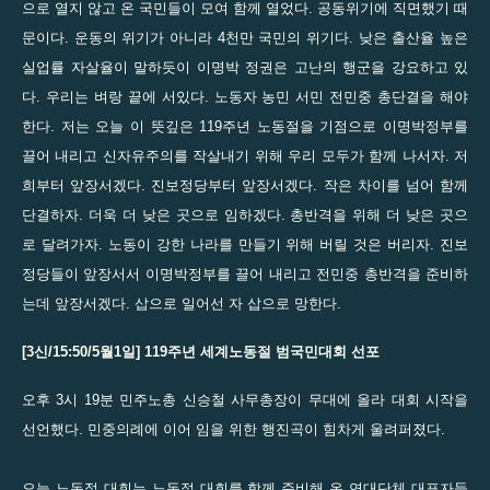
으로 열지 않고 온 국민들이 모여 함께 열었다. 공동위기에 직면했기 때
문이다. 운동의 위기가 아니라 4천만 국민의 위기다. 낮은 출산율 높은
실업률 자살율이 말하듯이 이명박 정권은 고난의 행군을 강요하고 있
다. 우리는 벼랑 끝에 서있다. 노동자 농민 서민 전민중 총단결을 해야
한다. 저는 오늘 이 뜻깊은 119주년 노동절을 기점으로 이명박정부를
끌어 내리고 신자유주의를 작살내기 위해 우리 모두가 함께 나서자. 저
희부터 앞장서겠다. 진보정당부터 앞장서겠다. 작은 차이를 넘어 함께
단결하자. 더욱 더 낮은 곳으로 임하겠다. 총반격을 위해 더 낮은 곳으
로 달려가자. 노동이 강한 나라를 만들기 위해 버릴 것은 버리자. 진보
정당들이 앞장서서 이명박정부를 끌어 내리고 전민중 총반격을 준비하
는데 앞장서겠다. 삽으로 일어선 자 삽으로 망한다.
[3신/15:50/5월1일] 119주년 세계노동절 범국민대회 선포
오후 3시 19분 민주노총 신승철 사무총장이 무대에 올라 대회 시작을
선언했다. 민중의례에 이어 임을 위한 행진곡이 힘차게 울려퍼졌다.
오늘 노동절 대회는 노동절 대회를 함께 준비해 온 연대단체 대표자들