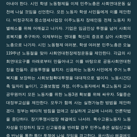
아내야 한다. 시민 학생 노동형제들 이제 민주노총은 사회연대운동 실
천에 나설 것임을 선언한다. 모든 노동자 학생 서민들에게 이를 제안한
다. 비정규직과 중소영세사업장 이주노동자 장애인등 전체 노동자 차
별해소를 위해 어깨걸고 나가자. 기업은 임금인상 투쟁을 넘어 사회의
료복지를 추구하자. 이제부터는 연대를 혁신의 증표로 삼아 사회연대
노총으로 나가자. 시민 노동형제 여러분, 학생 여러분 민주노총은 오늘
119주년 노동절을 맞아 사회연대헌장제정운동을 제안한다. 각급의 사
회연대요구를 아래로부터 만들어내고 이를 바탕으로 공동사회연대헌
장을 만들자. 공동투쟁을 펼치자. 신음하는 노동자 서민에게 주거 노후
복지를 보장하는 사회보험확대투쟁을 대대적으로 벌이자. 노동시간단
축 일자리 늘이기, 고용보험법 개정, 이주노동자에서 특고노동자 교사
공무원까지 모든 노동자를 위한 노동3권 확보를 위해 싸우자. 5월중순
대정부교섭을 제안한다. 모두가 함께 사는 실현가능한 방법을 제안하
겠다. 정부는 배타적 방침을 없애고 성실하게 교섭에 나서라. 언론악법
을 중단하다. 장기투쟁사업장 해결에도 나서라. 특수고용노동자 노동
자성을 인정하지 않고 신고필증을 반려할 경우 민주노총은 설립신고필
증 반납을 통한 특단 투쟁에 나설 것임을 경고한다. 용산참사 해결에도