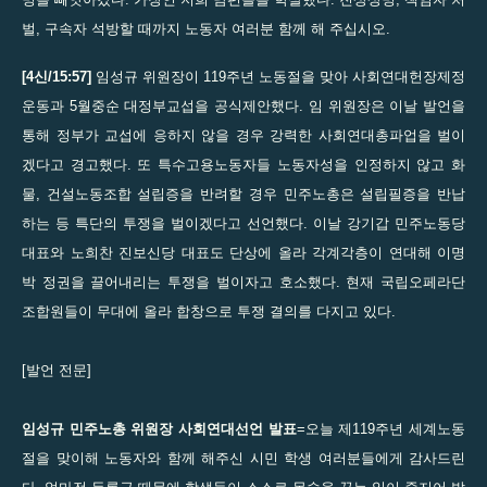
벌, 구속자 석방할 때까지 노동자 여러분 함께 해 주십시오.
[4신/15:57]
임성규 위원장이 119주년 노동절을 맞아 사회연대헌장제정
운동과 5월중순 대정부교섭을 공식제안했다. 임 위원장은 이날 발언을
통해 정부가 교섭에 응하지 않을 경우 강력한 사회연대총파업을 벌이
겠다고 경고했다. 또 특수고용노동자들 노동자성을 인정하지 않고 화
물, 건설노동조합 설립증을 반려할 경우 민주노총은 설립필증을 반납
하는 등 특단의 투쟁을 벌이겠다고 선언했다. 이날 강기갑 민주노동당
대표와 노희찬 진보신당 대표도 단상에 올라 각계각층이 연대해 이명
박 정권을 끌어내리는 투쟁을 벌이자고 호소했다. 현재 국립오페라단
조합원들이 무대에 올라 합창으로 투쟁 결의를 다지고 있다.
[발언 전문]
임성규 민주노총 위원장 사회연대선언 발표
=오늘 제119주년 세계노동
절을 맞이해 노동자와 함께 해주신 시민 학생 여러분들에게 감사드린