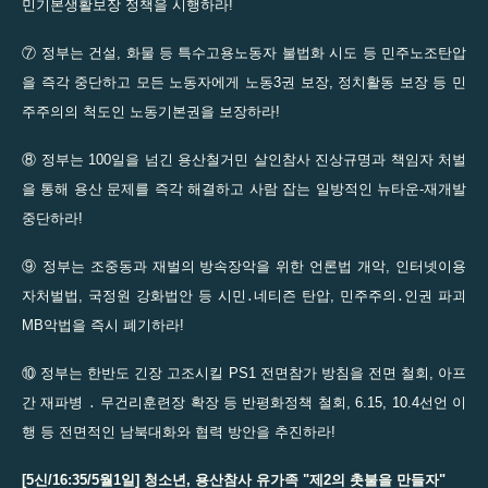
민기본생활보장 정책을 시행하라!
⑦ 정부는 건설, 화물 등 특수고용노동자 불법화 시도 등 민주노조탄압
을 즉각 중단하고 모든 노동자에게 노동3권 보장, 정치활동 보장 등 민
주주의의 척도인 노동기본권을 보장하라!
⑧ 정부는 100일을 넘긴 용산철거민 살인참사 진상규명과 책임자 처벌
을 통해 용산 문제를 즉각 해결하고 사람 잡는 일방적인 뉴타운-재개발
중단하라!
⑨ 정부는 조중동과 재벌의 방속장악을 위한 언론법 개악, 인터넷이용
자처벌법, 국정원 강화법안 등 시민․네티즌 탄압, 민주주의․인권 파괴
MB악법을 즉시 폐기하라!
⑩ 정부는 한반도 긴장 고조시킬 PS1 전면참가 방침을 전면 철회, 아프
간 재파병 ․ 무건리훈련장 확장 등 반평화정책 철회, 6.15, 10.4선언 이
행 등 전면적인 남북대화와 협력 방안을 추진하라!
[5신/16:35/5월1일] 청소년, 용산참사 유가족 "제2의 촛불을 만들자"