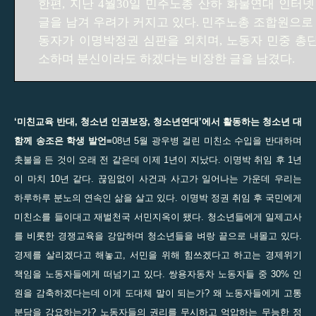
한편, 지난 4월30일 민주노총 산하 화물연대 인터
글을 남겨 우려가 커지고 있다. 민주노총 조합원으로
동자가 이명박정권 심판을 외치며, 노동자 민중 총
소하며 분신이라도 하겠다는 비장한 글을 남겼다.
‘미친교육 반대, 청소년 인권보장, 청소년연대’에서 활동하는 청소년 대
함께 송조은 학생 발언=
08년 5월 광우병 걸린 미친소 수입을 반대하며
촛불을 든 것이 오래 전 같은데 이제 1년이 지났다. 이명박 취임 후 1년
이 마치 10년 같다. 끊임없이 사건과 사고가 일어나는 가운데 우리는
하루하루 분노의 연속인 삶을 살고 있다. 이명박 정권 취임 후 국민에게
미친소를 들이대고 재벌천국 서민지옥이 됐다. 청소년들에게 일제고사
를 비롯한 경쟁교육을 강압하며 청소년들을 벼랑 끝으로 내몰고 있다.
경제를 살리겠다고 해놓고, 서민을 위해 힘쓰겠다고 하고는 경제위기
책임을 노동자들에게 떠넘기고 있다. 쌍용자동차 노동자들 중 30% 인
원을 감축하겠다는데 이게 도대체 말이 되는가? 왜 노동자들에게 고통
분담을 강요하는가? 노동자들의 권리를 무시하고 억압하는 무능한 정