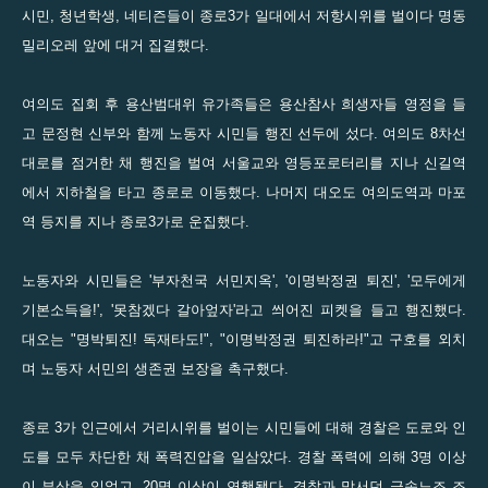
시민, 청년학생, 네티즌들이 종로3가 일대에서 저항시위를 벌이다 명동
밀리오레 앞에 대거 집결했다.
여의도 집회 후 용산범대위 유가족들은 용산참사 희생자들 영정을 들
고 문정현 신부와 함께 노동자 시민들 행진 선두에 섰다. 여의도 8차선
대로를 점거한 채 행진을 벌여 서울교와 영등포로터리를 지나 신길역
에서 지하철을 타고 종로로 이동했다. 나머지 대오도 여의도역과 마포
역 등지를 지나 종로3가로 운집했다.
노동자와 시민들은 '부자천국 서민지옥', '이명박정권 퇴진', '모두에게
기본소득을!', '못참겠다 갈아엎자'라고 씌어진 피켓을 들고 행진했다.
대오는 "명박퇴진! 독재타도!", "이명박정권 퇴진하라!"고 구호를 외치
며 노동자 서민의 생존권 보장을 촉구했다.
종로 3가 인근에서 거리시위를 벌이는 시민들에 대해 경찰은 도로와 인
도를 모두 차단한 채 폭력진압을 일삼았다. 경찰 폭력에 의해 3명 이상
이 부상을 입었고, 20명 이상이 연행됐다. 경찰과 맞서던 금속노조 조