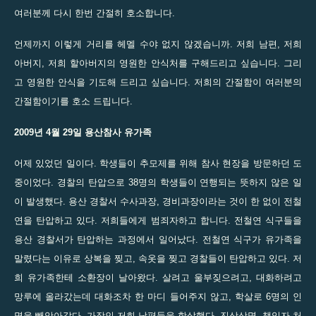
여러분께 다시 한번 간절히 호소합니다.
언제까지 이렇게 거리를 헤멜 수야 없지 않겠습니까. 저희 남편, 저희
아버지, 저희 할아버지의 영원한 안식처를 구해드리고 싶습니다. 그리
고 영원한 안식을 기도해 드리고 싶습니다. 저희의 간절함이 여러분의
간절함이기를 호소 드립니다.
2009년 4월 29일
용산참사 유가족
어제 있었던 일이다. 학생들이 추모제를 위해 참사 현장을 방문하던 도
중이었다. 경찰의 탄압으로 38명의 학생들이 연행되는 뜻하지 않은 일
이 발생했다. 용산 경찰서 수사과장, 경비과장이라는 것이 한 없이 전철
연을 탄압하고 있다. 저희들에게 범죄자하고 합니다. 전철연 식구들을
용산 경찰서가 탄압하는 과정에서 일어났다. 전철연 식구가 유가족을
말렸다는 이유로 상복을 찢고, 속옷을 찢고 경찰들이 탄압하고 있다. 저
희 유가족한테 소환장이 날아왔다. 살려고 울부짖으려고, 대화하려고
망루에 올라갔는데 대화조차 한 마디 들어주지 않고, 학살로 6명의 인
명을 빼앗아갔다. 가장인 저희 남편들을 학살했다. 진상상명, 책임자 처