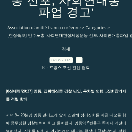
동 선포, 사회연대총
파업 경고'
Association d'amitié franco-coréenne
>
Categories
>
[현장속보] 민주노총 '사회연대헌장제정운동 선포, 사회연대총파업 경
경제
02.05.2009
…
Par 프랑스 조선 친선 협회
[8신대체/20:37] 명동, 집회해산중 경찰 난입, 무차별 연행...집회참가자
들 격렬 항의
저녁 8시20분경 명동 밀리오레 앞에 집결해 정리집회를 마친 대오를 향
해 중무장한 경찰병력이 치고 들어왔다. 명동역 5번출구 쪽에서 격전이
벌어졌다. 집회를 마치고 귀가하려던 대오는 현장이 침탈당하자 평화