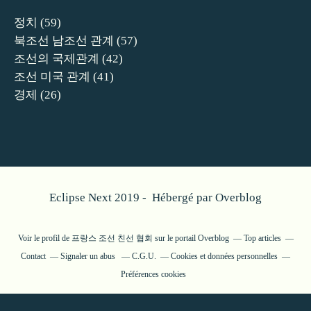
정치
(59)
북조선 남조선 관계
(57)
조선의 국제관계
(42)
조선 미국 관계
(41)
경제
(26)
Eclipse Next 2019 - Hébergé par
Overblog
Voir le profil de
프랑스 조선 친선 협회
sur le portail Overblog
Top articles
Contact
Signaler un abus
C.G.U.
Cookies et données personnelles
Préférences cookies