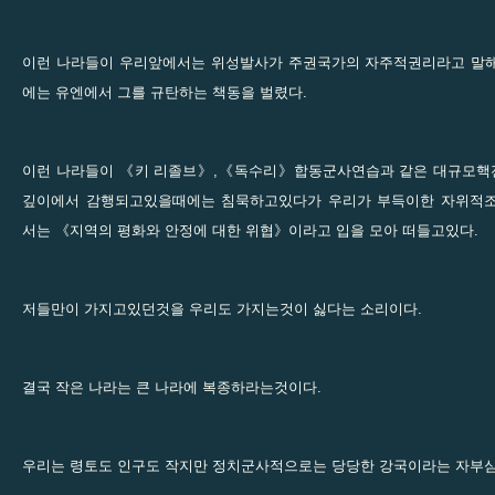
이런 나라들이 우리앞에서는 위성발사가 주권국가의 자주적권리라고 말
에는 유엔에서 그를 규탄하는 책동을 벌렸다.
이런 나라들이 《키 리졸브》,《독수리》합동군사연습과 같은 대규모핵
깊이에서 감행되고있을때에는 침묵하고있다가 우리가 부득이한 자위적조
서는 《지역의 평화와 안정에 대한 위협》이라고 입을 모아 떠들고있다.
저들만이 가지고있던것을 우리도 가지는것이 싫다는 소리이다.
결국 작은 나라는 큰 나라에 복종하라는것이다.
우리는 령토도 인구도 작지만 정치군사적으로는 당당한 강국이라는 자부심