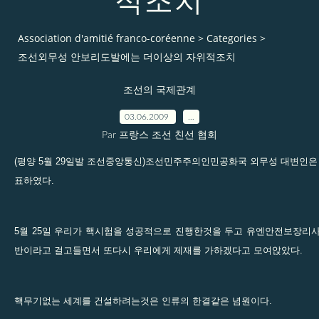
적조치
Association d'amitié franco-coréenne
>
Categories
>
조선외무성 안보리도발에는 더이상의 자위적조치
조선의 국제관계
03.06.2009
…
Par 프랑스 조선 친선 협회
(평양 5월 29일발 조선중앙통신)조선민주주의인민공화국 외무성 대변인은 
표하였다.
5월 25일 우리가 핵시험을 성공적으로 진행한것을 두고 유엔안전보장리사
반이라고 걸고들면서 또다시 우리에게 제재를 가하겠다고 모여앉았다.
핵무기없는 세계를 건설하려는것은 인류의 한결같은 념원이다.