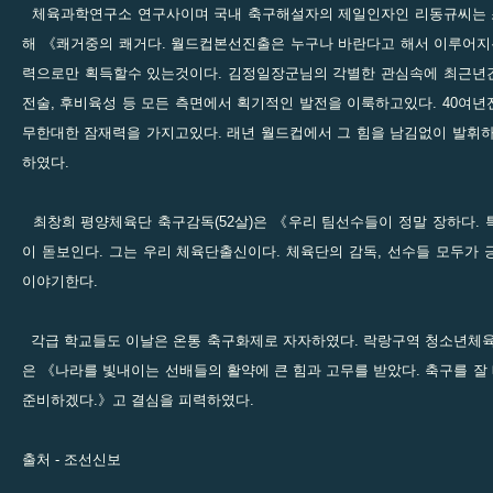
체육과학연구소 연구사이며 국내 축구해설자의 제일인자인 리동규씨는 
해 《쾌거중의 쾌거다. 월드컵본선진출은 누구나 바란다고 해서 이루어지
력으로만 획득할수 있는것이다. 김정일장군님의 각별한 관심속에 최근년간
전술, 후비육성 등 모든 측면에서 획기적인 발전을 이룩하고있다. 40여
무한대한 잠재력을 가지고있다. 래년 월드컵에서 그 힘을 남김없이 발휘
하였다.
최창희 평양체육단 축구감독(52살)은 《우리 팀선수들이 정말 장하다.
이 돋보인다. 그는 우리 체육단출신이다. 체육단의 감독, 선수들 모두가
이야기한다.
각급 학교들도 이날은 온통 축구화제로 자자하였다. 락랑구역 청소년체육
은 《나라를 빛내이는 선배들의 활약에 큰 힘과 고무를 받았다. 축구를 
준비하겠다.》고 결심을 피력하였다.
출처 -
조선신보