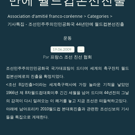
만에 월드컵본선진출
Association d'amitié franco-coréenne
>
Categories
>
기사특집 - 조선민주주의인민공화국 44년만에 월드컵본선진출
운동
19.06.2009
…
Par 프랑스 조선 친선 협회
조선민주주의인민공화국 국가대표팀이 드디여 세계의 축구잔치 월드
컵본선에로의 진출을 확정지었다.
<조선 8강진출>이라는 세계축구력사에 가장 놀라운 기적을 낳았던
1966년 제 8차월드컵대회이후 긴긴 세월을 넘어 드디여 44년전의 그날
의 감격이 다시 밀려오는 이 쾌거를 놓고 지금 조선은 떠들썩하고있다.
아래에 남아프리카 2010월드컵 본대회진출과 관련한 조선신보의 기사
들을 특집으로 게재한다.