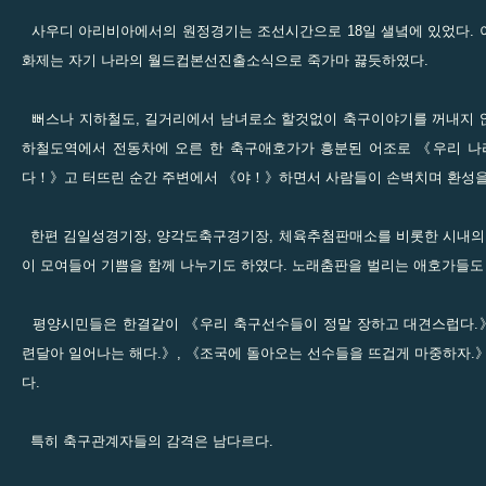
사우디 아리비아에서의 원정경기는 조선시간으로 18일 샐녘에 있었다. 
화제는 자기 나라의 월드컵본선진출소식으로 죽가마 끓듯하였다.
뻐스나 지하철도, 길거리에서 남녀로소 할것없이 축구이야기를 꺼내지 않
하철도역에서 전동차에 오른 한 축구애호가가 흥분된 어조로 《우리 
다！》고 터뜨린 순간 주변에서 《야！》하면서 사람들이 손벽치며 환성을
한편 김일성경기장, 양각도축구경기장, 체육추첨판매소를 비롯한 시내
이 모여들어 기쁨을 함께 나누기도 하였다. 노래춤판을 벌리는 애호가들도
평양시민들은 한결같이 《우리 축구선수들이 정말 장하고 대견스럽다.》
련달아 일어나는 해다.》, 《조국에 돌아오는 선수들을 뜨겁게 마중하자.
다.
특히 축구관계자들의 감격은 남다르다.