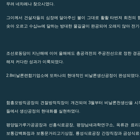
무려 네차례나 찾으시였다.
그이께서 건설자들의 심장에 달아주신 불이 그대로 활활 타번져 희천의 
솟아 오르고 수십㎞에 달하는 방대한 물길굴이 완공되여 오래지 않아 전기
조선로동당이 지난해에 이어 올해에도 총공격전의 주공전선으로 정한 경공
해져 커다란 성과가 이룩되였다.
2.8비날론련합기업소에 또하나의 현대적인 비날론생산공정이 완성되였다.
함흥모방직공장의 견절방적직장이 개건되여 3월부터 비날론천생산을 시
들에서 생산공정의 현대화를 실현하였다.
평양밀가루가공공장과 선흥식료공장, 평양남새과학연구소, 옥류관 료리
보통강백화점과 보통문거리고기상점, 룡성식료공장 간장직장과 금성식료