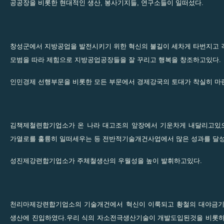
공공장을 비롯한 현대적인 생산, 봉사기지들, 연구소들이 일떠섰다.
창성군에서 지방공업을 발전시키기 위한 혁신의 불길이 세차게 타번지고 
모범을 따라 제힘으로 지방공업공장들을 잘 꾸리고 행복을 창조하고있다.
인민경제 선행부문을 비롯한 모든 부문에서 경제강국의 토대가 착실히 마
김책제철련합기업소가 온 나라 대고조의 앞장에서 기운차게 내달리고있
가열로를 훌륭히 일떠세우는 등 전반적기술개건사업에서 많은 성과를 달
성진제강련합기업소가 주체철생산의 우월성을 높이 발휘하고있다.
천리마제강련합기업소의 기술개건에서 혁신이 이룩되고 황철의 대야금기
생산에 진입하였다.우리 식의 자소전극생산기술이 개발도입된것을 비롯하