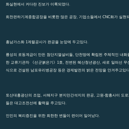
화실현에서 커다란 진보가 이룩되였다.
희천련하기계종합공장을 비롯한 많은 공장, 기업소들에서 CNC화가 실현
흥남가스화 1계렬공사가 완공을 눈앞에 두고있다.
룡성의 로동계급이 만든 첨단지열설비들, 단천땅에 확립된 주체적인 내화
한 교류기관차 《선군붉은기》1호, 전변된 혜산청년광산, 새로 일떠선 무
식으로 건설된 남포유리병공장 등은 경제발전의 밝은 전망을 안겨주고있다
토산대흥광산의 조업, 서해지구 분지만간석지의 완공, 고원-함흥사이 도
들은 대고조전선에 활력을 주고있다.
인민의 복리증진을 위한 희한한 변들이 련이어 일어났다.