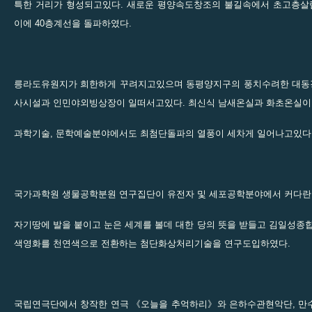
특한 거리가 형성되고있다. 새로운 평양속도창조의 불길속에서 초고층
이에 40층계선을 돌파하였다.
릉라도유원지가 희한하게 꾸려지고있으며 동평양지구의 풍치수려한 대동
사시설과 인민야외빙상장이 일떠서고있다. 최신식 남새온실과 화초온실이
과학기술, 문학예술분야에서도 최첨단돌파의 열풍이 세차게 일어나고있다
국가과학원 생물공학분원 연구집단이 유전자 및 세포공학분야에서 커다란
자기땅에 발을 붙이고 눈은 세계를 볼데 대한 당의 뜻을 받들고 김일성종
색영화를 천연색으로 전환하는 첨단화상처리기술을 연구도입하였다.
국립연극단에서 창작한 연극 《오늘을 추억하리》와 은하수관현악단, 만