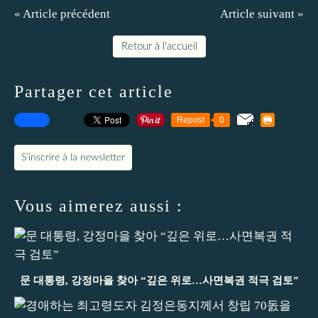
« Article précédent
Article suivant »
Retour à l'accueil
Partager cet article
Repost
0
S'inscrire à la newsletter
Vous aimerez aussi :
문 대통령, 강정마을 찾아 “깊은 위로…사면복권 적극 검토”