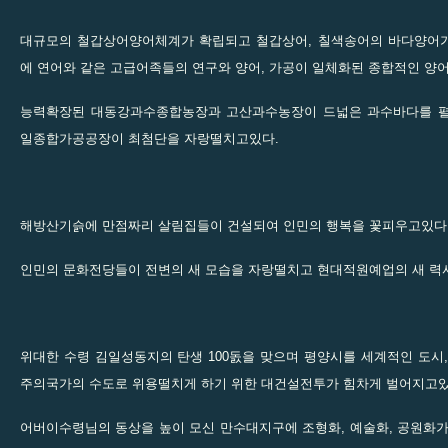
대규모의 철갑상어양어체계가 확립되고 철갑상어, 칠색송어의 바다양어
에 연어와 같은 고급어족들의 연구와 양어, 가공이 일체화된 종합적인 양
능력확장된 대동강과수종합농장과 고산과수농장이 드넓은 과수바다를 펼
일종합가공공장이 최첨단을 자랑떨치고있다.
해방산기슭에 만점짜리 살림집들이 건설되여 인민의 행복을 꽃피우고있다
인민의 문화전당들이 전변의 새 모습을 자랑떨치고 현대적원예업의 새 력
위대한 수령 김일성동지의 탄생 100돐을 맞으며 평양시를 세계적인 도시
주의국가의 수도로 위용떨치게 하기 위한 대건설전투가 힘차게 벌어지고있
어버이수령님의 동상을 높이 모신 만수대지구에 조형화, 예술화, 공원화가