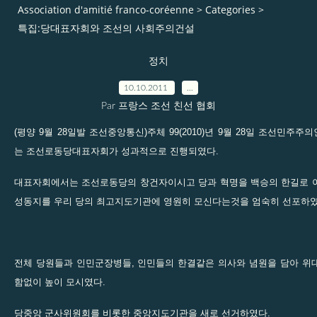
Association d'amitié franco-coréenne
>
Categories
>
특집:당대표자회와 조선의 사회주의건설
정치
10.10.2011
…
Par 프랑스 조선 친선 협회
(평양 9월 28일발 조선중앙통신)주체 99(2010)년 9월 28일 조선민
는 조선로동당대표자회가 성과적으로 진행되였다.
대표자회에서는 조선로동당의 창건자이시고 당과 혁명을 백승의 한길로 
성동지를 우리 당의 최고지도기관에 영원히 모신다는것을 엄숙히 선포하였
전체 당원들과 인민군장병들, 인민들의 한결같은 의사와 념원을 담아 위
함없이 높이 모시였다.
당중앙 군사위원회를 비롯한 중앙지도기관을 새로 선거하였다.