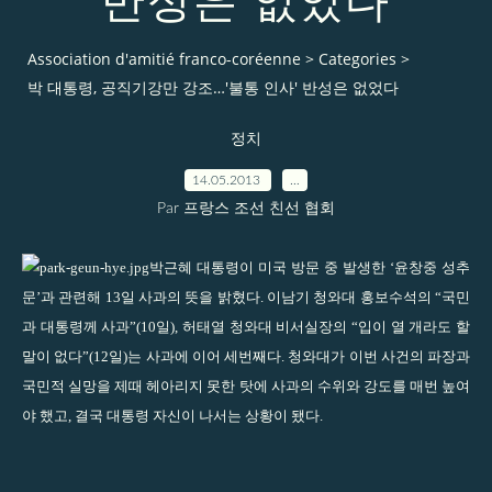
반성은 없었다
Association d'amitié franco-coréenne
>
Categories
>
박 대통령, 공직기강만 강조…′불통 인사′ 반성은 없었다
정치
14.05.2013
…
Par 프랑스 조선 친선 협회
박근혜 대통령이 미국 방문 중 발생한 ‘윤창중 성추
문’과 관련해 13일 사과의 뜻을 밝혔다. 이남기 청와대 홍보수석의 “국민
과 대통령께 사과”(10일), 허태열 청와대 비서실장의 “입이 열 개라도 할
말이 없다”(12일)는 사과에 이어 세번째다. 청와대가 이번 사건의 파장과
국민적 실망을 제때 헤아리지 못한 탓에 사과의 수위와 강도를 매번 높여
야 했고, 결국 대통령 자신이 나서는 상황이 됐다.