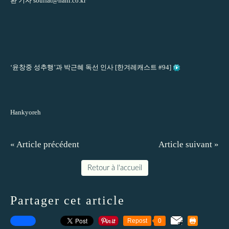
환 기자
soulfat@hani.co.kr
‘윤창중 성추행’과 박근혜 독선 인사 [한겨레캐스트 #94]
Hankyoreh
« Article précédent
Article suivant »
Retour à l'accueil
Partager cet article
Repost
0