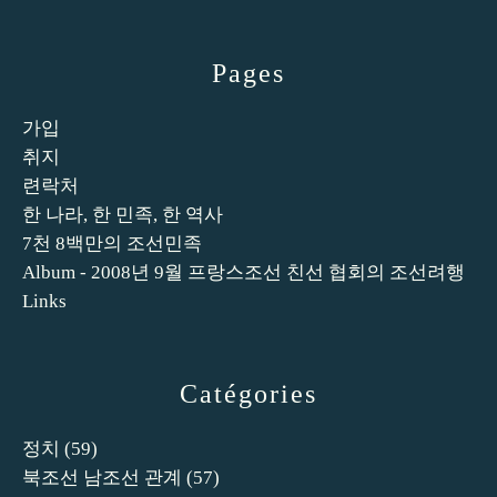
Pages
가입
취지
련락처
한 나라, 한 민족, 한 역사
7천 8백만의 조선민족
Album - 2008년 9월 프랑스조선 친선 협회의 조선려행
Links
Catégories
정치
(59)
북조선 남조선 관계
(57)