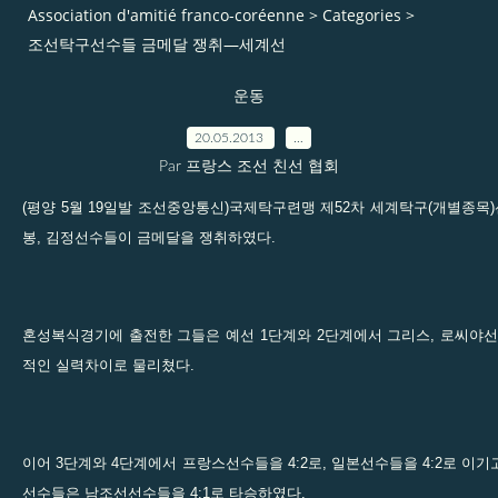
Association d'amitié franco-coréenne
>
Categories
>
조선탁구선수들 금메달 쟁취―세계선
운동
20.05.2013
…
Par 프랑스 조선 친선 협회
(평양 5월 19일발 조선중앙통신)국제탁구련맹 제52차 세계탁구(개별종
봉, 김정선수들이 금메달을 쟁취하였다.
혼성복식경기에 출전한 그들은 예선 1단계와 2단계에서 그리스, 로씨야선
적인 실력차이로 물리쳤다.
이어 3단계와 4단계에서 프랑스선수들을 4:2로, 일본선수들을 4:2로 이
선수들은 남조선선수들을 4:1로 타승하였다.