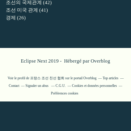
조선의 국제관계
(42)
조선 미국 관계
(41)
경제
(26)
Eclipse Next 2019 - Hébergé par
Overblog
Voir le profil de
프랑스 조선 친선 협회
sur le portail Overblog
Top articles
Contact
Signaler un abus
C.G.U.
Cookies et données personnelles
Préférences cookies