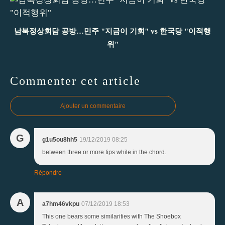
남북정상회담 공방…민주 "지금이 기회" vs 한국당 "이적행
위"
Commenter cet article
Ajouter un commentaire
G
g1u5ou8hh5
19/12/2019 08:25
between three or more tips while in the chord.
Répondre
A
a7hm46vkpu
07/12/2019 18:53
This one bears some similarities with The Shoebox