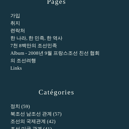
Pages
가입
취지
련락처
한 나라, 한 민족, 한 역사
7천 8백만의 조선민족
Album - 2008년 9월 프랑스조선 친선 협회
의 조선려행
Links
Catégories
정치
(59)
북조선 남조선 관계
(57)
조선의 국제관계
(42)
조선 미국 관계
(41)