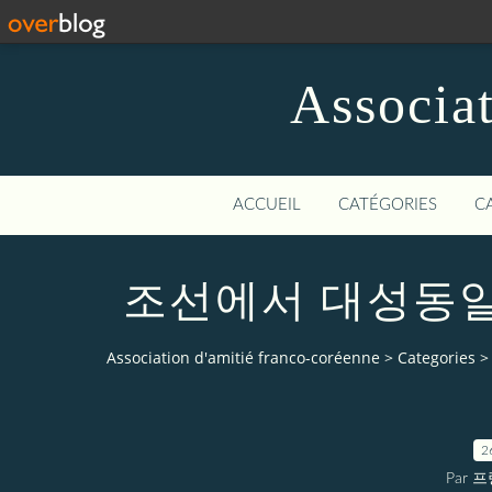
Associat
ACCUEIL
CATÉGORIES
C
조선에서 대성동
Association d'amitié franco-coréenne
>
Categories
>
2
Par 